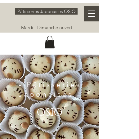
Pâtisseries Japonaises OSIO
Mardi - Dimanche ouvert
- Pâtisseries
Japonaises -
OSIO